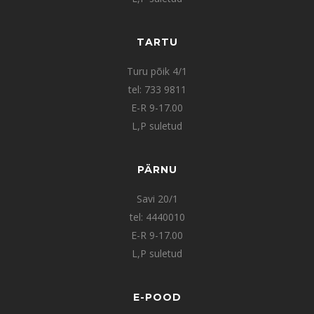
TARTU
Turu põik 4/1
tel: 733 9811
E-R 9-17.00
L,P suletud
PÄRNU
Savi 20/1
tel: 4440010
E-R 9-17.00
L,P suletud
E-POOD