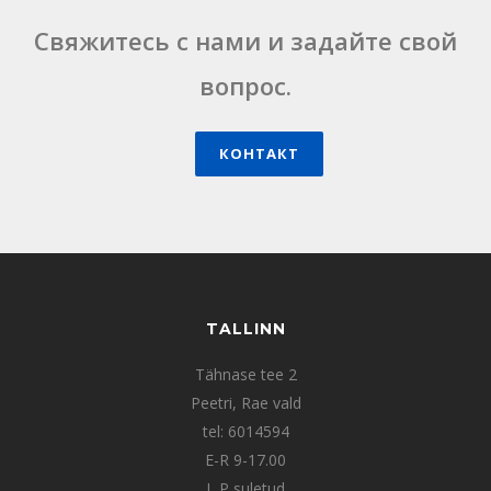
Свяжитесь с нами и задайте свой
вопрос.
КОНТАКТ
TALLINN
Tähnase tee 2
Peetri, Rae vald
tel: 6014594
E-R 9-17.00
L,P suletud