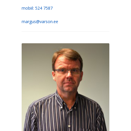
mobiil: 524 7587
margus@varson.ee