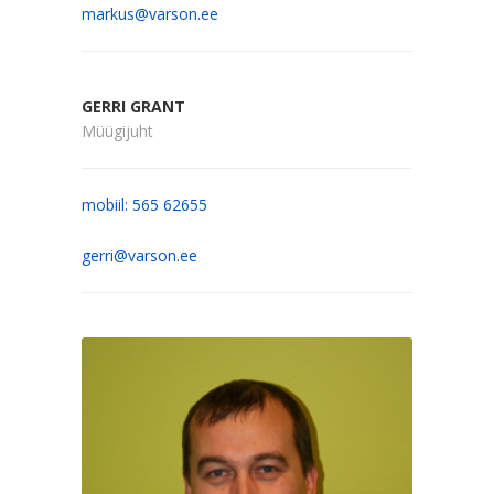
markus@varson.ee
GERRI GRANT
Müügijuht
mobiil: 565 62655
gerri@varson.ee