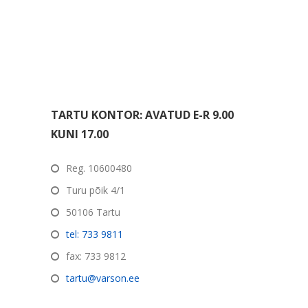
TARTU KONTOR: AVATUD E-R 9.00
KUNI 17.00
Reg. 10600480
Turu põik 4/1
50106 Tartu
tel: 733 9811
fax: 733 9812
tartu@varson.ee