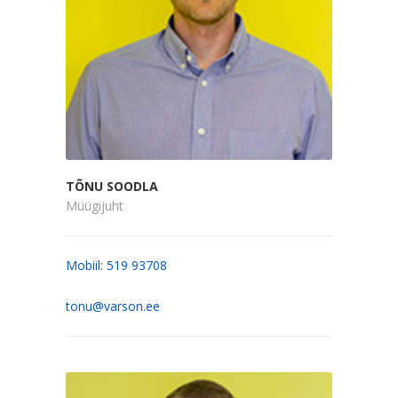
TÕNU SOODLA
Müügijuht
Mobiil: 519 93708
tonu@varson.ee