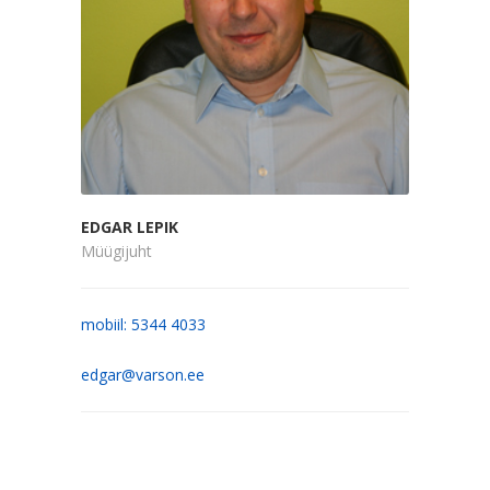
EDGAR LEPIK
Müügijuht
mobiil: 5344 4033
edgar@varson.ee