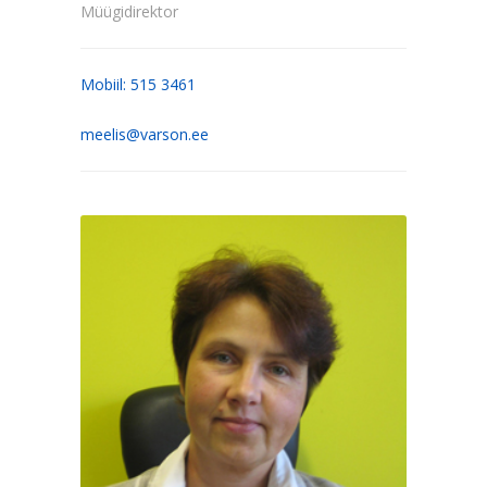
Müügidirektor
Mobiil: 515 3461
meelis@varson.ee