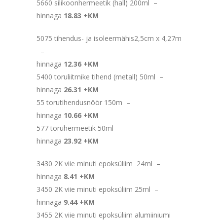
5660 silikoonhermeetik (hall) 200ml –
hinnaga
18.83 +KM
5075 tihendus- ja isoleermähis2,5cm x 4,27m
–
hinnaga
12.36 +KM
5400 toruliitmike tihend (metall) 50ml –
hinnaga
26.31 +KM
55 torutihendusnöör 150m –
hinnaga
10.66 +KM
577 toruhermeetik 50ml –
hinnaga
23.92 +KM
3430 2K viie minuti epoksüliim 24ml –
hinnaga
8.41 +KM
3450 2K viie minuti epoksüliim 25ml –
hinnaga
9.44 +KM
3455 2K viie minuti epoksüliim alumiiniumi