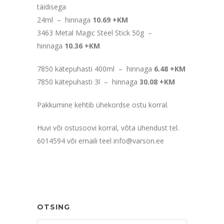
täidisega
24ml – hinnaga
10.69 +KM
3463 Metal Magic Steel Stick 50g –
hinnaga
10.36 +KM
7850 kätepuhasti 400ml – hinnaga
6.48 +KM
7850 kätepuhasti 3l – hinnaga
30.08 +KM
Pakkumine kehtib ühekordse ostu korral.
Huvi või ostusoovi korral, võta ühendust tel.
6014594 või emaili teel info@varson.ee
OTSING