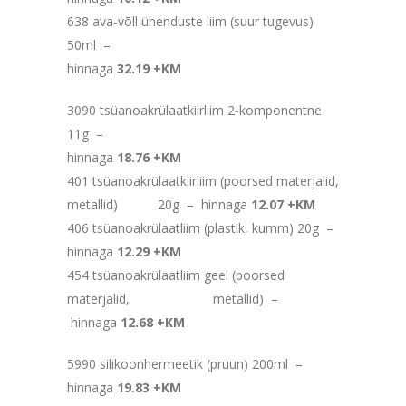
638 ava-võll ühenduste liim (suur tugevus)
50ml –
hinnaga
32.19 +KM
3090 tsüanoakrülaatkiirliim 2-komponentne
11g –
hinnaga
18.76 +KM
401 tsüanoakrülaatkiirliim (poorsed materjalid,
metallid) 20g – hinnaga
12.07 +KM
406 tsüanoakrülaatliim (plastik, kumm) 20g –
hinnaga
12.29 +KM
454 tsüanoakrülaatliim geel (poorsed
materjalid, metallid) –
hinnaga
12.68 +KM
5990 silikoonhermeetik (pruun) 200ml –
hinnaga
19.83 +KM