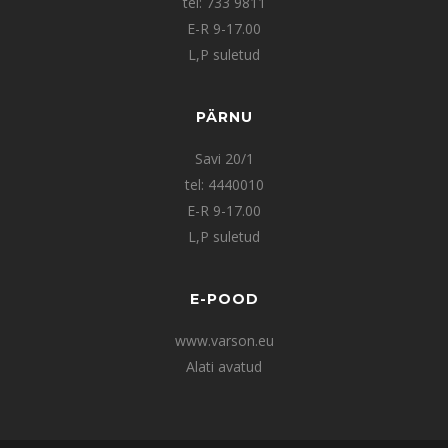
tel: 733 9811
E-R 9-17.00
L,P suletud
PÄRNU
Savi 20/1
tel: 4440010
E-R 9-17.00
L,P suletud
E-POOD
www.varson.eu
Alati avatud