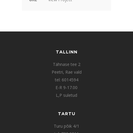
TALLINN
Tähnase tee 2
Peetri, Rae vald
tel: 6014594
E-R 9-17.00
L,P suletud
TARTU
Turu põik 4/1