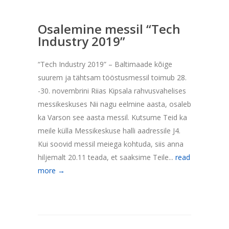
Osalemine messil “Tech
Industry 2019”
“Tech Industry 2019” – Baltimaade kõige
suurem ja tähtsam tööstusmessil toimub 28.
-30. novembrini Riias Kipsala rahvusvahelises
messikeskuses Nii nagu eelmine aasta, osaleb
ka Varson see aasta messil. Kutsume Teid ka
meile külla Messikeskuse halli aadressile J4.
Kui soovid messil meiega kohtuda, siis anna
hiljemalt 20.11 teada, et saaksime Teile...
read
more →