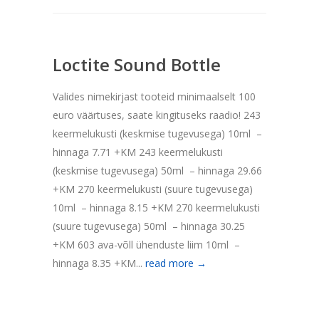
Loctite Sound Bottle
Valides nimekirjast tooteid minimaalselt 100
euro väärtuses, saate kingituseks raadio! 243
keermelukusti (keskmise tugevusega) 10ml –
hinnaga 7.71 +KM 243 keermelukusti
(keskmise tugevusega) 50ml – hinnaga 29.66
+KM 270 keermelukusti (suure tugevusega)
10ml – hinnaga 8.15 +KM 270 keermelukusti
(suure tugevusega) 50ml – hinnaga 30.25
+KM 603 ava-võll ühenduste liim 10ml –
hinnaga 8.35 +KM...
read more →