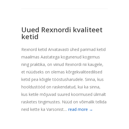
Uued Rexnordi kvaliteet
ketid
Rexnord ketid Arvatavasti ühed parimad ketid
maailmas Aastatega kogunenud kogemus
ning praktika, on viinud Rexnordi nii kaugele,
et nüüdseks on olemas kõrgekvaliteedilised
ketid pea kõigile tööstusharudele. Sinna, kus
hooldustööd on raskendatud, kui ka sinna,
kus ketile mõjuvad suured koormused ülimalt
rasketes tingimustes. Nüüd on võimalik tellida
neid kette ka Varsonist....
read more →