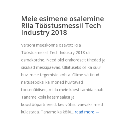
Meie esimene osalemine
Riia Tööstusmessil Tech
Industry 2018
Varsoni meeskonna osavõtt Riia
Tööstusmessil Tech Industry 2018 oli
esmakordne. Need olid erakordselt tihedad ja
sisukad messipäevad. Üllatuseks oli ka suur
huvi meie tegemiste kohta. Olime sättinud
näituseboksi ka mõned huvitavad
tootenäidised, mida meie käest tarnida saab.
Täname kõiki kaasmaalasi ja
koostööpartnereid, kes võtsid vaevaks meid
külastada. Täname ka kõiki...
read more →