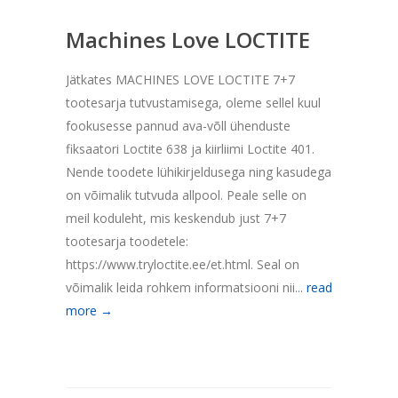
Machines Love LOCTITE
Jätkates MACHINES LOVE LOCTITE 7+7
tootesarja tutvustamisega, oleme sellel kuul
fookusesse pannud ava-võll ühenduste
fiksaatori Loctite 638 ja kiirliimi Loctite 401.
Nende toodete lühikirjeldusega ning kasudega
on võimalik tutvuda allpool. Peale selle on
meil koduleht, mis keskendub just 7+7
tootesarja toodetele:
https://www.tryloctite.ee/et.html. Seal on
võimalik leida rohkem informatsiooni nii...
read
more →