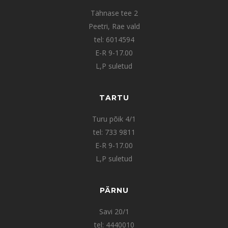
Tähnase tee 2
Peetri, Rae vald
tel: 6014594
E-R 9-17.00
L,P suletud
TARTU
Turu põik 4/1
tel: 733 9811
E-R 9-17.00
L,P suletud
PÄRNU
Savi 20/1
tel: 4440010