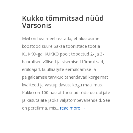
Kukko tõmmitsad nüüd
Varsonis
Meil on hea meel teatada, et alustasime
koostööd suure Saksa tööriistade tootja
KUKKO-ga. KUKKO poolt toodetud 2- ja 3-
haaralised välised ja sisemised tõmmitsad,
eraldajad, kuullaagrite eemaldamise ja
paigaldamise tarvikud tähendavad kõrgeimat
kvaliteeti ja vastupidavust kogu maailmas.
Kukko on 100 aastat tootnud tööstustootjate
ja kasutajate jaoks väljatõmbevahendeid. See
on perefirma, mis...
read more →