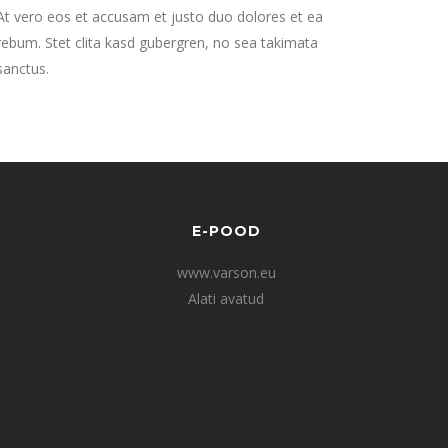
At vero eos et accusam et justo duo dolores et ea
rebum. Stet clita kasd gubergren, no sea takimata
sanctus.
E-POOD
www.varson.eu
Alati avatud