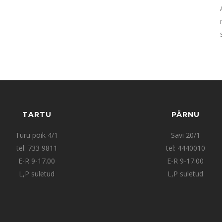
TARTU
PÄRNU
Turu põik 4/1
Savi 20/1
tel: 733 9811
tel: 4440010
E-R 9-17.00
E-R 9-17.00
L,P suletud
L,P suletud