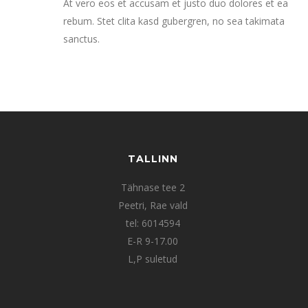
At vero eos et accusam et justo duo dolores et ea
rebum. Stet clita kasd gubergren, no sea takimata
sanctus.
TALLINN
Tähnase tee 2
Peetri, Rae vald
tel: 6014594
E-R 9-17.00
L,P suletud