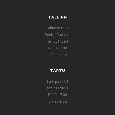
TALLINN
Tähnase tee 2
Peetri, Rae vald
tel: 6014594
E-R 9-17.00
L,P suletud
TARTU
Turu põik 4/1
tel: 733 9811
E-R 9-17.00
L,P suletud